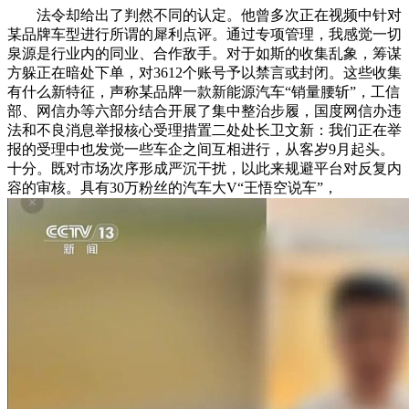
法令却给出了判然不同的认定。他曾多次正在视频中针对
某品牌车型进行所谓的犀利点评。通过专项管理，我感觉一切
泉源是行业内的同业、合作敌手。对于如斯的收集乱象，筹谋
方躲正在暗处下单，对3612个账号予以禁言或封闭。这些收集
有什么新特征，声称某品牌一款新能源汽车“销量腰斩”，工信
部、网信办等六部分结合开展了集中整治步履，国度网信办违
法和不良消息举报核心受理措置二处处长卫文新：我们正在举
报的受理中也发觉一些车企之间互相进行，从客岁9月起头。
十分。既对市场次序形成严沉干扰，以此来规避平台对反复内
容的审核。具有30万粉丝的汽车大V“王悟空说车”，