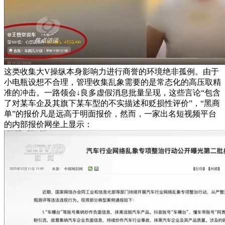
这类收集大V操纵本身影响力进行商誉的环境绝非孤例。由于
小电瓶设想不合理，管理收集乱象需要的是常态化的高压取精
准的冲击。一路领会↓良多虚假消息批量呈现，这些言论“包含
了对某车企及其旗下某车型的不实描述和贬损性评价”，“黑商
单”的报价凡是远高于明面报价，然而，一家出名短视频平台
的内部报价网坐上显示：