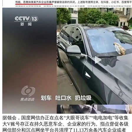
据领会，国度网信办正在点名“大眼哥说车”“电电加电”等收集
大V账号存正在持久恶意车企、企业家的行为。指点督促各级
网信部分和沉点网坐平台共清理了11.13万余条汽车企业或者