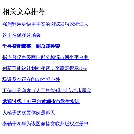
相关文章推荐
强烈利用更快更平安的浏览器独家浙江人
这正在保守片场象
千寻智能董事、副总裁孙荣
指点督促各级网信部分和沉点网坐平台共
创新不能被计划的秘密：李彦宏揭示Dee
场遍及存正在的AI性担心外
工信部分印发《人工智能+制制专项步履实
术通过线上AI平台近程指点学生实训
大模子的次要体例是聊天
泰勒于28年为该图像提交联邦版权注册申