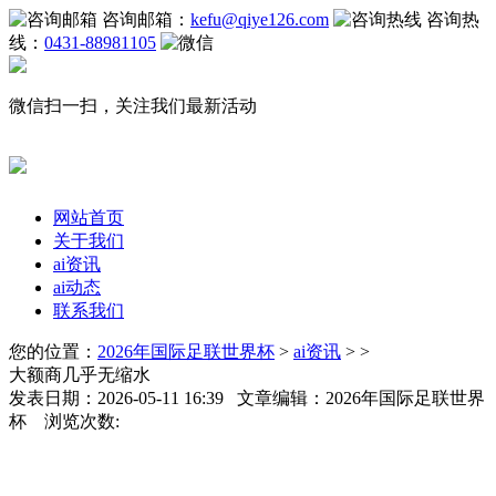
咨询邮箱：
kefu@qiye126.com
咨询热
线：
0431-88981105
微信扫一扫，关注我们最新活动
网站首页
关于我们
ai资讯
ai动态
联系我们
您的位置：
2026年国际足联世界杯
>
ai资讯
> >
大额商几乎无缩水
发表日期：2026-05-11 16:39 文章编辑：2026年国际足联世界
杯 浏览次数: