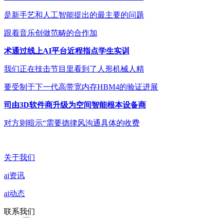
是新手艺和人工智能提出的最主要的问题
跟着音乐创做范畴的合作加
术通过线上AI平台近程指点学生实训
我们正在技击节目里看到了人形机械人精
要受制于下一代高带宽内存HBM4的验证进展
司由3D软件商升级为空间智能根本设备商
对方则暗示“需要德律风沟通具体的收费
关于我们
ai资讯
ai动态
联系我们