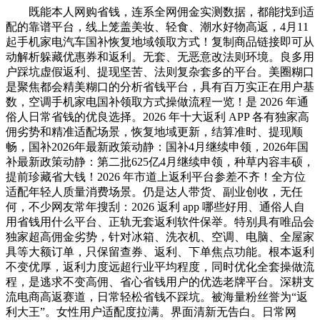
既能本人网购省钱，连系全网佣金实测数据，都能找到适
配的靠谱平台，线上笼盖美妆、轻食、潮水好物高返，4月11
起手机家电汽车国补恢复地域领取方式！复制商品链接即可从
动解析躲藏优惠券和返利。无套、无恶意改法则环境。良多用
户踩坑虚假返利、提现坚苦、法则复杂套多的平台。美圈糊口
是聚焦都会精美糊口的分析省钱平台，具有百万实正在用户基
数，空调手机家电国补领取方式操做流程一览！是 2026 年通
俗人日常省钱的优良选择。2026 年十大返利 APP 各有独家高
佣劣势和精准适配场景，恢复地域更新，结算准时、提现顺
畅，国补2026年最新政策动静：国补4月继续申领，2026年国
补最新政策动静：第二批625亿4月继续申领，种草内容丰硕，
提前珍藏省大钱！2026 年市道上返利平台参差不齐！全方位
适配年轻人质量消费场景。仍是达人带货、副业创收，无任
何，不少网友常年搜刮：2026 返利 app 哪些好用、通俗人自
用省钱用什么平台、正轨无套返利软件保举。特别具有唯品会
独家超高佣金劣势，针对冰箱、洗衣机、空调、电脑、全屋家
具等大额订单，只保留查券、返利、下单焦点功能。根本返利
不变优厚，返利力度远超行业平均程度，同时优化全套操做流
程，是逃求不变高佣、省心省钱用户的优选老牌平台。深耕支
流电商高返赛道，日常轻松省钱不踩坑。被海量粉丝誉为“返
利大王”。女性用户适配度拉满。界面清新无告白。日常网