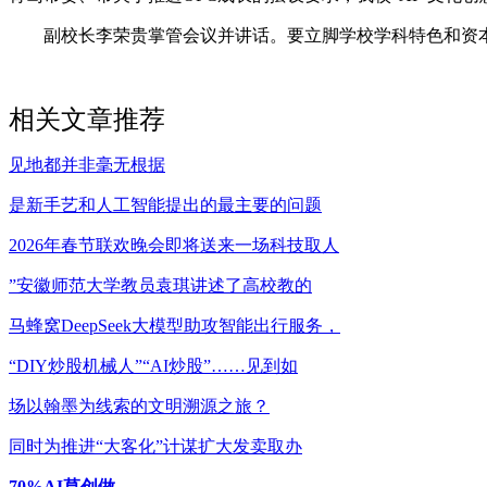
副校长李荣贵掌管会议并讲话。要立脚学校学科特色和资
相关文章推荐
见地都并非毫无根据
是新手艺和人工智能提出的最主要的问题
2026年春节联欢晚会即将送来一场科技取人
”安徽师范大学教员袁琪讲述了高校教的
马蜂窝DeepSeek大模型助攻智能出行服务，
“DIY炒股机械人”“AI炒股”……见到如
场以翰墨为线索的文明溯源之旅？
同时为推进“大客化”计谋扩大发卖取办
70%AI草创做