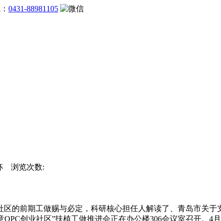
线：
0431-88981105
界杯 浏览次数:
的前期工做赐与必定，科研核心担任人解读了、青岛市关于支
意OPC创业社区”扶植工做推进会正在办公楼306会议室召开。4