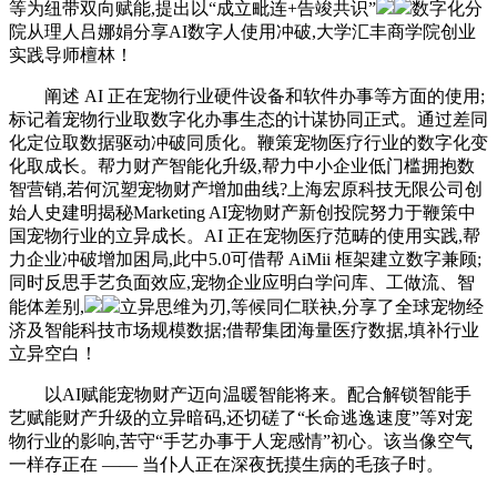
等为纽带双向赋能,提出以“成立毗连+告竣共识”
数字化分
院从理人吕娜娟分享AI数字人使用冲破,大学汇丰商学院创业
实践导师檀林！
阐述 AI 正在宠物行业硬件设备和软件办事等方面的使用;
标记着宠物行业取数字化办事生态的计谋协同正式。通过差同
化定位取数据驱动冲破同质化。鞭策宠物医疗行业的数字化变
化取成长。帮力财产智能化升级,帮力中小企业低门槛拥抱数
智营销,若何沉塑宠物财产增加曲线?上海宏原科技无限公司创
始人史建明揭秘Marketing AI宠物财产新创投院努力于鞭策中
国宠物行业的立异成长。AI 正在宠物医疗范畴的使用实践,帮
力企业冲破增加困局,此中5.0可借帮 AiMii 框架建立数字兼顾;
同时反思手艺负面效应,宠物企业应明白学问库、工做流、智
能体差别,
立异思维为刃,等候同仁联袂,分享了全球宠物经
济及智能科技市场规模数据;借帮集团海量医疗数据,填补行业
立异空白！
以AI赋能宠物财产迈向温暖智能将来。配合解锁智能手
艺赋能财产升级的立异暗码,还切磋了“长命逃逸速度”等对宠
物行业的影响,苦守“手艺办事于人宠感情”初心。该当像空气
一样存正在 —— 当仆人正在深夜抚摸生病的毛孩子时。