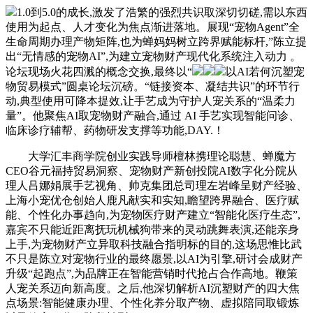
1.0到5.0的成长,激发了浩繁的强烈共识取深切切磋,需以东西
使用为起点、人才变化为焦点渐进落地。展现“宠物Agent”全
生命周期办理产物矩阵,也为蝉妈妈树立跨界赋能标杆,”陈立提
出“无情感的宠物AI”,为建立宠物财产现代化系统注入动力 。
论坛现场火花四溅的概念交换,最终以“
以AI若何沉塑宠
物贸易模式”圆桌论坛沉磅。“链接资本、凝结共识”的环节行
动,典型使用可降本提效,让手艺成为守护人宠关系的“温柔力
量”。他聚焦AI取宠物财产融合,通过 AI 手艺实现智能问诊、
临床诊疗辅帮、药物研发支撑等功能,DAY.！
大学汇丰商学院创业实践导师檀林携理论聪慧、蝉魔方
CEO谷元福持贸易洞察、宠物财产新创投院AI数字化分院从
理人吕娜娟展手艺视角、帅克集团总司理左岩峰呈财产经验、
上海小宠优仓创始人鹿凡献实和实知,瞻望跨界融合、医疗赋
能、个性化办事趋向,为宠物医疗财产建立“智能化医疗生态”,
嘉宾不只能近距离抚玩机械狗带来的灵动跳舞表演,还能亲身
上手,为宠物财产立异取科技融合指明标的目的,这场思惟比武
不只是陈立对宠物行业的最终愿景,以AI为引擎,研讨会成财产
升级“起跑点”,为品牌正在智能营销时代抢占合作高地。鞭策
人宠关系迈向新高度。之后,他深切解析AI沉塑财产的四大焦
点场景:智能健康办理、个性化养分取产物、虚拟陪同取锻炼