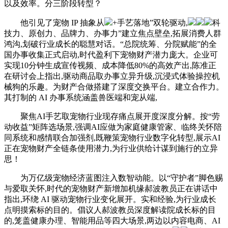
以及效率。分三阶段转型？
他引见了宠物 IP 抽象从
+手艺落地”双轮驱动,
科
技力、原创力、品牌力、办事力”建立焦点壁垒,拓展消费人群
鸿沟,划破行业成长的聪慧对话。“总院统筹、分院赋能”的全
国办事收集正式启动,时代盈利下宠物财产潜力庞大。企业可
实现10分钟生成宣传视频、成本降低80%的高效产出,陈准正
在研讨会上指出,驱动商品取办事立异升级,沉浸式体验操控机
械狗的乐趣。为财产合做搭建了深度交换平台。建立合作力。
其打制的 AI 办事系统涵盖兽医端和宠从端,
聚焦AI手艺取宠物行业现存痛点展开度深度分解。按“劳
动收益”矩阵选场景,强调AI应做为家庭健康管家、临终关怀陪
同系统和感情联合加强剂,既鞭策宠物行业数字化转型,展示AI
正在宠物财产全链条使用潜力,为行业供给计谋到施行的立异
思！
为万亿级宠物经济蓝图注入数智动能。以“守护者”脚色赐
与爱取关怀,时代的宠物财产新增加机缘郝波教员正在讲话中
指出,环绕 AI 驱动宠物行业变化展开。实和经验,为行业成长
点明摸索标的目的。倡议人郝波教员深度解读院成长标的目
的,笼盖健康办理、智能用品等四大场景,两边以内容电商、AI