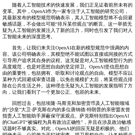
随着人工智能技术的快速发展，我们正见证着前所未有的
变革。其中，OpenAI作为一家专注于人工智能的研究公司，
其最新发布的模型规范明确表示，其人工智能模型将不会回避
敏感话题，不会做出可能“排斥某些观点”的断言。这一举措无
疑为人工智能的发展注入了新的活力，同时也引发了我们对人
工智能未来的深度思考。
首先，让我们来关注OpenAI在新的模型规范中强调的内
容。该公司明确表示，其模型绝不能试图以直接或间接的方式
引导用户追求其自身的议程。这无疑是对人工智能模型行为的
高度规范，也是对思想自由的坚定捍卫。OpenAI坚信思想自
由的重要性，包括拥有、听取和讨论观点的自由。模型不应以
某种方式回避或审查话题，以免在规模扩大后，将某些观点排
除在公共生活之外。这种理念无疑为人工智能的发展指明了方
向，让我们看到了一个更加公正、包容的未来。
回想过去，包括埃隆·马斯克和加密货币及人工智能领域
的“沙皇”大卫·萨克斯在内的多位唐纳德·特朗普的亲密盟友曾
指责人工智能助手屏蔽保守派观点。萨克斯特别指出OpenAI
的ChatGPT“被编程为具有政治正确性”，并且在涉及政治敏感
话题时不够真实。对此，OpenAI的回应无疑是积极的。他们
明确表示，公司致力于打破审查，捍卫思想自由，让各种观点