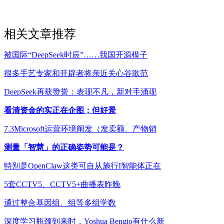
相关文章推荐
被国际“DeepSeek时辰”……我国开源模子
很多手艺专家和开辟者将亲近关心谷歌范
DeepSeek再获赞誉：表现不凡，新对手涌现
看清资金的实正在企图；但好景
7.3Microsoft运营环境阐发（发卖额、产物销
测量「智慧」的正确姿势可能是？
特别是OpenClaw这类可自从施行I智能体正在
5套CCTV5、CCTV5+曲播表昨晚
通过整合基因组、组等多组学数
深度学习瓶颈到来时，Yoshua Bengio有什么新