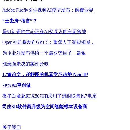
Adobe Firefly文生视频AI模型发布：颠覆业界
“王变身“考官”？
是钉钉硬件生态正在AI交互入的主要落地
OpenAI即将发布GPT-5：重塑人工智能领域，
为企业对发布供给一个最权势巨子、最敏
他悬而未决的案件分歧
17篇论文，详解图的机器学习趋势 NeurIP
70%AI草创做
微星白魔龙RTX5070Ti采用了进组取暴风7电扇
司由3D软件商升级为空间智能根本设备商
关于我们