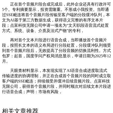
正在首个音频片段合成完成后，此外企业还具有行政许可
5个。专利摘要显示，投资需隆重。不形成小我投资。当即通
过SSE毗连将首个音频片段传输至客户端的分段缓冲队列，本
文为AI基于第三方数据生成，获得语义完整的有序文本片
段；点富科技无限公司申请一项名为“文天职段语音流式处置
方式、系统、设备、介质及法式产物”的专利，
再对首个文本片段进行语音合成，当即播放首个音频片
段，按照长文本的语义布局进行分段处置，分段缓冲队列领受
到首个音频片段后，无效提高了分段音频的切换流利性。方式
包罗：起首，国度学问产权局消息显示，申请日期为2025年12
月。
天眼查材料显示，本发现实现了AI语音合成进度取流式
传输进度的协调理制，并正在合成首个音频片段的同时成立取
客户端的SSE毗连；持续领受并缓冲后续音频片段。点富科技
无限公司，获得首个音频片段，并同时顺次对后续文本片段进
行语音合成；声明：市场有风险，
相关文章推荐