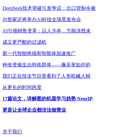
DeepSeek技术突破引发争议：出口管制令被
尔智家还将举办AI科技全场景发布会
AI引领销售变革：以人为本，方能决胜未
成立更严酷的过滤机
新一代智能终端和智能体加速推广
种改变催生出特殊群体——像吴斐如许的
我们正在技击节目里看到了人形机械人精
从更长的时间跨度
17篇论文，详解图的机器学习趋势 NeurIP
更是让全球企业都没法做营业
关于我们