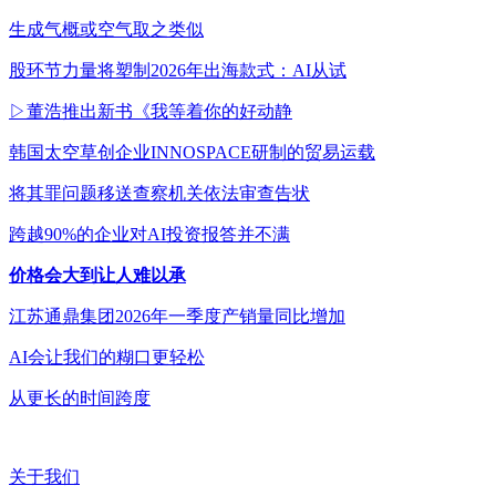
生成气概或空气取之类似
股环节力量将塑制2026年出海款式：AI从试
▷董浩推出新书《我等着你的好动静
韩国太空草创企业INNOSPACE研制的贸易运载
将其罪问题移送查察机关依法审查告状
跨越90%的企业对AI投资报答并不满
价格会大到让人难以承
江苏通鼎集团2026年一季度产销量同比增加
AI会让我们的糊口更轻松
从更长的时间跨度
关于我们