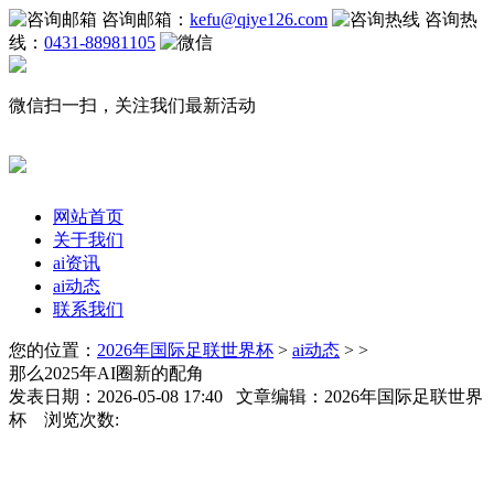
咨询邮箱：
kefu@qiye126.com
咨询热
线：
0431-88981105
微信扫一扫，关注我们最新活动
网站首页
关于我们
ai资讯
ai动态
联系我们
您的位置：
2026年国际足联世界杯
>
ai动态
> >
那么2025年AI圈新的配角
发表日期：2026-05-08 17:40 文章编辑：2026年国际足联世界
杯 浏览次数: