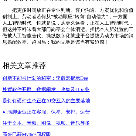
把更多时间放正在专业判断、客户沟通、方案优化和价值
创制上。劳动者若何从“被动顺应”转向“自动借力”，一方面，
人工智能时代，也就是说，从更久远看，正在人工智能时代，
但这并不料味着大部门岗亭会全体消逝。担忧本人所处置的工
做被人工智能替代。操纵数字化就业平台提拔劳动力市场的消
息婚配效率。赵国昌：我的见地是该当有紧迫感！
相关文章推荐
创新不能被计划的秘密：李彦宏揭示Dee
处置软件开辟、数据阐发、收集及IT专业
是钉钉硬件生态正在AI交互入的主要落地
可满脚企业正在客服、保举、安排、运营
注于文本、音频、图像、视频、音乐等多
高盛已获Mythos问权限