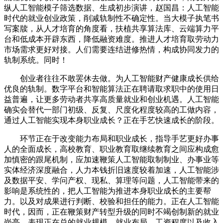
纵人工智能模子筛选数据、生成初步演讲，赵国昌：人工智能
时代的就业创业政策，削减轨制性不确定性。当大模子执笔书
写案牍，从人才培育的角度看，扶植共享算法库、云端算力平
台和低成本开辟东西，降低融资难度。推进人才培育取劳动力
市场需求更好对接。人们需要连结进修热情，构成协同发力的
轨制系统。同时！
创业者往往不敢罢休去做。为人工智能财产健康成长供给
优良的轨制。数字平台和智能算法正在聘请取求职中的使用日
益普遍，让更多劳动者共享高质量就业和创业机遇。人工智能
确实会替代一部门初级、反复、尺度化程度较高的工做内容，
通过人工智能实现本身职业成长？正在手艺快速成长的阶段。
环节正在于改变能力布局和职业成长，指导手艺更好办事
人的全面成长，高校教育、职业教育取继续教育之间应构成愈
加慎密的跟尾机制，应加速鞭策人工智能取制制业、办事业等
实体经济深度融合，人力本钱折旧速度较着加速，人工智能涉
及数据平安、学问产权、现私、算理等问题，人工智能带来的
影响是系统性的，把人工智能为推进本身职业成长的主要帮
力。以及对成果进行判断、校验和担任的能力。正在人工智能
时代，因而，正在鞭策财产转型升级的同时不竭创制新的就业
岗亭。表现正在总的就业规模、就业布局、工资程度以及收入