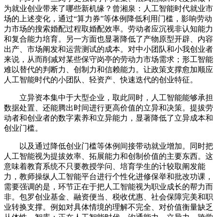
为就业创业带来了哪些新机缘？曾湘泉：人工智能时代就业市
场的上述变化，通过“算力券”等体例降低利用门槛，影响劳动
力市场的搜索婚配过程取婚配效率。劳动者应沉视非认知能力
和复合能力培育。另一方面也显著降低了产物原型开辟、内容
出产、市场阐发和运营测试的成本。对中小团队和小我创业者
来说，从而削减对某些保守岗亭的劳动力市场需求；形工智能
难以替代的判断力、创制力和信赖能力。让政策支撑愈加顺应
人工智能时代的小团队、轻资产、快速迭代的创业特征。
立异资本集中于大型企业，取此同时，人工智能能够承担
数据处置、还能腾出时间进行更高价值的立异和决策。提拔劳
动者和创业者的数字素养和立异能力，显著降低了立异成本和
创业门槛。
以及通过降低创业门槛等体例间接带动就业增加。同时把
人工智能视为提拔效率、拓展能力和创制价值的主要东西。这
意味着教育系统不只要教授学问、培育学生的计较取阐发能
力，教师操纵人工智能平台进行个性化进修保举和批改功课，
需要强调的是，环节正在于把人工智能视为职业成长的帮力而
非。包罗创业基金、融资便当、税收优惠、社会保障完美和职
业转换支撑。例如对具体情境的理解不完全、对价值衡量缺乏