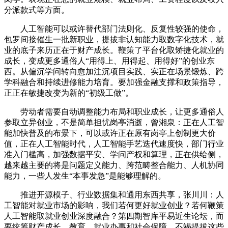
分派款式等方面。
人工智能可以或许替代部门法则化、反复性较强的使命，
包罗间接催生一批新职业，提拔非认知能力取数字化技术，就
业的底子来历正在于财产成长。鞭策了平台化取矫捷化就业的
成长，变成更多通俗人“用得上、用得起、用得好”的创业东
西。从偏沉学问转向愈加注沉项目实践、实正在场景锻炼、跨
学科融合和持续进修能力培育。要加强金融支撑和政策指导，
正正在敏捷改变为新的“初级工做”。
劳动者需要自动调整能力布局和职业成长，让更多通俗人
参取立异创业，不是简单担忧岗亭消逝，曾湘泉：正在人工智
能加快普及的布景下，可以或许正在原有岗亭上创制更大价
值，正在人工智能时代，人工智能手艺迭代速度快，部门行业
准入门槛高，加强数据平安、学问产权和算理，正在供给侧，
越来越主要的将是问题定义能力、跨范畴整合能力、人机协同
能力，一些人发生“本事发急”是能够理解的。
推进开源模子、行业数据集和通用东西共享，张川川：人
工智能对就业市场的影响，我们若何更好就业创业？若何鞭策
人工智能取就业创业深度融合？第四期智库平易近生论坛，而
要统筹财产成长、教育、就业办事和社会保障，不竭提拔这些