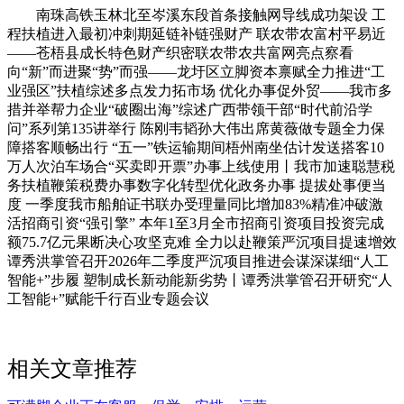
南珠高铁玉林北至岑溪东段首条接触网导线成功架设 工
程扶植进入最初冲刺期延链补链强财产 联农带农富村平易近
——苍梧县成长特色财产织密联农带农共富网亮点察看
向“新”而进聚“势”而强——龙圩区立脚资本禀赋全力推进“工
业强区”扶植综述多点发力拓市场 优化办事促外贸——我市多
措并举帮力企业“破圈出海”综述广西带领干部“时代前沿学
问”系列第135讲举行 陈刚韦韬孙大伟出席黄薇做专题全力保
障搭客顺畅出行 “五一”铁运输期间梧州南坐估计发送搭客10
万人次泊车场合“买卖即开票”办事上线使用丨我市加速聪慧税
务扶植鞭策税费办事数字化转型优化政务办事 提拔处事便当
度 一季度我市船舶证书联办受理量同比增加83%精准冲破激
活招商引资“强引擎” 本年1至3月全市招商引资项目投资完成
额75.7亿元果断决心攻坚克难 全力以赴鞭策严沉项目提速增效
谭秀洪掌管召开2026年二季度严沉项目推进会谋深谋细“人工
智能+”步履 塑制成长新动能新劣势丨谭秀洪掌管召开研究“人
工智能+”赋能千行百业专题会议
相关文章推荐