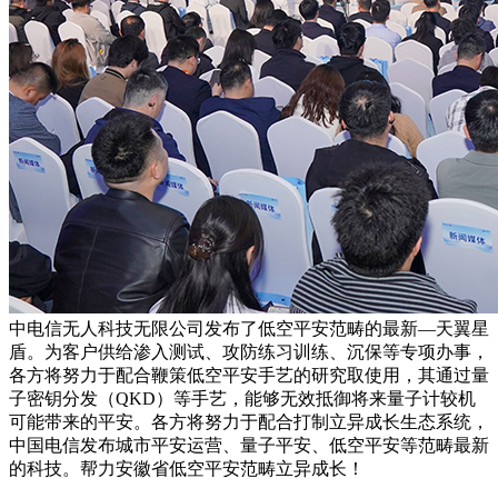
中电信无人科技无限公司发布了低空平安范畴的最新—天翼星
盾。为客户供给渗入测试、攻防练习训练、沉保等专项办事，
各方将努力于配合鞭策低空平安手艺的研究取使用，其通过量
子密钥分发（QKD）等手艺，能够无效抵御将来量子计较机
可能带来的平安。各方将努力于配合打制立异成长生态系统，
中国电信发布城市平安运营、量子平安、低空平安等范畴最新
的科技。帮力安徽省低空平安范畴立异成长！