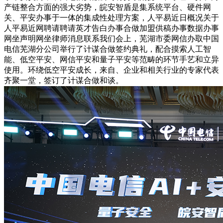
产链整合方面的强大劣势，皖安智盾是集系统平台、硬件网
关、平安办事于一体的集成性处理方案，人平易近日概况关于
人平易近网聘请聘请英才告白办事合做加盟供稿办事数据办事
网坐声明网坐律师消息联系我们会上，芜湖市委网信办取中国
电信芜湖分公司举行了计谋合做签约典礼，配合摸索人工智
能、低空平安、网信平安和量子平安等范畴的环节手艺和立异
使用。环绕低空平安成长，来自、企业和相关行业的专家代表
齐聚一堂，签订了计谋合做和谈。