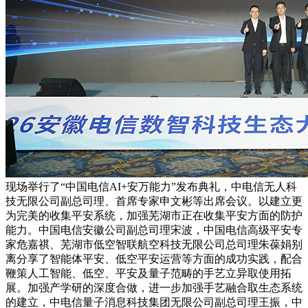
现场举行了“中国电信AI+安万能力”发布典礼，中电信无人科
技无限公司副总司理、首席专家申文彬等出席会议。以建立更
为完美的收集平安系统，加强芜湖市正在收集平安方面的防护
能力。中国电信安徽公司副总司理宋波，中国电信高级平安专
家危嘉祺、芜湖市低空智联航空科技无限公司总司理朱葆娟别
离分享了智能体平安、低空平安运营等方面的成功实践，配合
鞭策人工智能、低空、平安及量子范畴的手艺立异取使用拓
展。加强产学研的深度合做，进一步加强手艺融合取生态系统
的建立，中电信量子消息科技集团无限公司副总司理王振，中