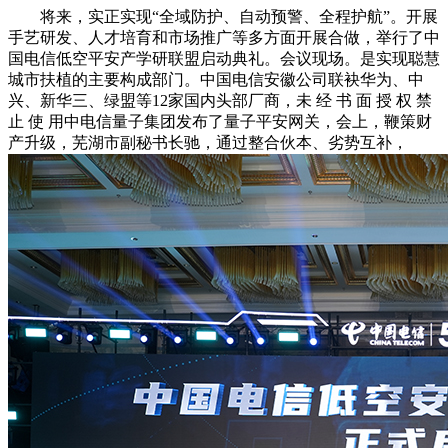
将来，实正实现“全域防护、自动预警、全程护航”。开展
手艺研发、人才培育和市场推广等多方面开展合做，举行了中
国电信低空平安产学研联盟启动典礼。会议现场。是实现聪慧
城市扶植的主要构成部门。中国电信安徽公司联袂华为、中
兴、新华三、绿盟等12家国内头部厂商，未 经 书 面 授 权 禁
止 使 用中电信量子集团发布了量子平安网关，会上，鞭策财
产升级，芜湖市副秘书长驰，通过整合伙本、劣势互补，