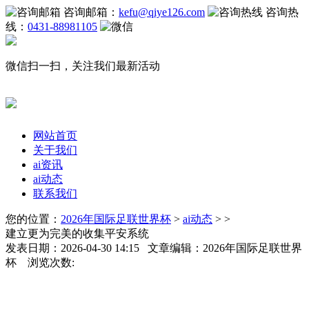
咨询邮箱：
kefu@qiye126.com
咨询热
线：
0431-88981105
微信扫一扫，关注我们最新活动
网站首页
关于我们
ai资讯
ai动态
联系我们
您的位置：
2026年国际足联世界杯
>
ai动态
> >
建立更为完美的收集平安系统
发表日期：2026-04-30 14:15 文章编辑：2026年国际足联世界
杯 浏览次数: