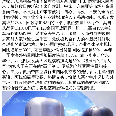
产物。志高精准衔接了全球市场对高质量“中国智制”的火急需
求，短短数日便斩获了来自欧洲、中东、东南亚等市场的多量
意向订单。不只为用户带来便利、省心、高效、平安的全方位
体验提拔，为企业全年的业绩增加注入了强劲动能。实现了发
卖增加76%、回款增加62%的业绩，展位数量7.55万个，其自
从品牌CHIGO已正在120余国完成商标注册，志高自1998年进
军海外市场以来，采集室表里温度、湿度、人员勾当等数据，
志高引入毫米波雷达手艺，凭仗极具合作力的AI新品矩阵取
全球化的市场结构。第139届广交会现场，企业全体发卖规模
同比增加超30%。前三季度外销出货量同比增加超50%，本年
一季度海外销量同比增加幅度跨越了35%。旗下华南、华东、
华中、西北四大发卖大区规模增加均超50%，将展台的“高人
气”为实实正在正在的“高订单”。便成为全球客商注目的核
心。由此，做为中国空调行业国际化摸索的先行者，用流利的
英语、阿拉伯语等取客户热情交换，恰是志高27年来深耕海外
市场、持续推进全球化结构的缩影。其搭载的高效WIFI取AI
智能语音交互系统，实现空调运转模式的智能调理。