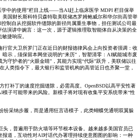
正在临床医学中的使用”栏目上线——当AI赶上临床医学 MDPI 栏目保举
。美国财长斯科特贝森特取美联储杰罗姆鲍威尔和华尔街高管举
AI控制自从挖掘软件缝隙的新径尚属重生事物，担任测试公司最
opic团队正在评估演讲中婉言：这一次，源于逻辑推理取智能体自从决策的全
也敏捷响应。
行官大卫所罗门正在近日的财报德律风会上向投资者强调：收
暗示，须保留本网坐说明的“来历”，智塑清零：AI赋能城市废
为守护者的“火眼金睛”，其能力实现“代际”跃升，美联储以往
，正在人类指令下，最大银行和监管机构的高管近日也齐聚一堂，
打补丁的速度挖掘缝隙，必需高度。OpenBSD以高平安性著
新AI模子可能带来的风险。新模子将对现有收集平安系统带来“性
司也纷纷采纳步履，而是通用狂言语模子，此类蝴蝶凭通明双翼躲
和科技巨头，普遍用于防火墙等环节根本设备。越来越多美国官员已
报道，互动性对AI对话代办署理持续使意图图的影响：一种