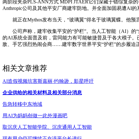
两阶段夹杂PLS-ANN方式 MDPI JTAER它们深藏于
Anthropic公司及其他平安厂商建牢防地。并全面加固易遭
就正在Mythos发布当天，“玻璃翼”得名于玻璃翼蝶。他预
公司声称，建牢收集平安的“护栏”。当人工智能（AI）的“
的AI系统全面普及前，雷同能力有可能敏捷普及于各大模子。已
敌、手艺强烈热闹会商……建牢数字世界平安“护栏”的步履迫正在眉
相关文章推荐
AI造假视频坑害斯嘉丽·约翰逊，影星呼吁
企业供给的相关材料及相关部分消息
告急转移中东地域
用AI为妈妈创做一此外漫画吧
取沉庆人工智能学院、沉庆通用人工智能
现有用户仍可继续正在该平台长进行