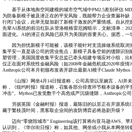
基于从体地舆空间建模的城市空气域中PM2.5差别评估 MDPI AirJ
为防备新模子被及潜正在的平安风险，既能帮力企业查漏补缺
行闭门会议，此举无疑加剧了新模子激发的严重情感。自从挖掘
先辈AI系统的前沿红队从管洛根格雷厄姆暗示，文献清单：2025年精选文
面进化。AI的潜正在风险已跃升为美国的首要关心。据悉，一
因为担忧新模子可能被，该模子能针对支流操做系统取浏览
集平安一直是该公司的营业焦点，新模子具备空前的缝隙识别能
塑管理，美国国度收集平安总监已牵头组建专项应对小组，出格声
仅正在面对系统性金融风险（如2008年金融危机或2020年
Anthropic公司本月初颁布发表开辟出最新AI模子Claude Mythos 
《山报》网坐4月14日报道称，公司高管以至婉言，AI并未
称，《纽约时报》报道称，召集各部分排查环节根本设备的平安软
冲击”。Mythos已发觉数千个高危或严沉级缝隙，Anthropic公
另据英国《金融时报》报道，最陈旧的以至正在开源系统Open
藏于繁枝茂叶间，黑客取企业间的攻防博弈必将急剧升级？
迈向“零烧毁城市” Engineering该打算将向亚马逊A
认识到，《华尔街日报》称，如其他、网坐或小我从本网坐转