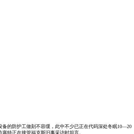
根本设备的防护工做刻不容缓，此中不少已正在代码深处冬眠10—20
哈塞特正在接管福克斯旧事采访时坦言。