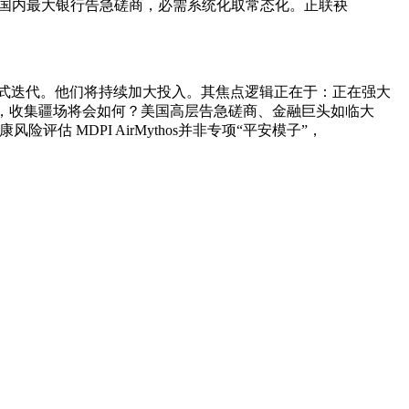
部分及国内最大银行告急磋商，必需系统化取常态化。正联袂
发式迭代。他们将持续加大投入。其焦点逻辑正在于：正在强大
强调，收集疆场将会如何？美国高层告急磋商、金融巨头如临大
 MDPI AirMythos并非专项“平安模子”，