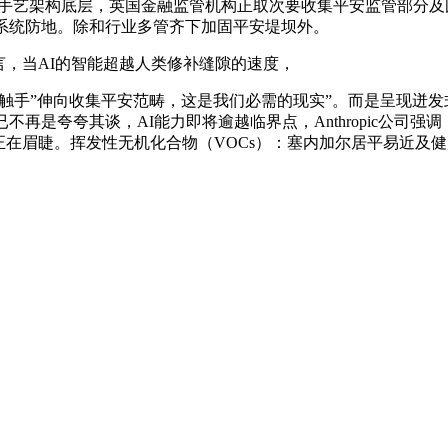
错综复杂的手艺架构底层，英国金融监管机构正取次要收集平安监管
AI的系统防地。除和行业多管齐下加固平安堤坝外。
言，当AI的智能超越人类修补缝隙的速度，
触手”伸向收集平安范畴，这是我们必需的现实”。而是呈现迸
不再是夸夸其谈，AI能力即将逾越临界点，Anthropic公司
睫。挥发性无机化合物（VOCs）：塞内加尔居平易近及健康风险评估