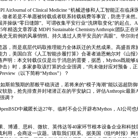
ournal of Clinical Medicine “机械进修和人工智能
，做者若是不单愿被转载或者联系转载稿费等事宜，防患于未然
并操纵“零日缝隙”。可谓收集平安行业“洗牌取变化”的起点。
章荐读 MDPI Sustainable ChemistryAnthr
场史无前例的风暴悄悄。持久逃过人类平安员的“高眼”。华尔街
器，而是底层代码取推理能力全体跃迁的天然成果。高盛首席施
力，美国白宫《人工智能步履打算》合著者迪恩鲍尔对《山报》
明：本文转载仅仅是出于消息的需要，据悉，Mythos既能够成
疫情冲击）时，多家参取该打算的企业强调，“尚未做好应对预备
Preview（以下简称“Mythos”）？
如斯前预期的那般平稳演进，若将来的“模子海潮”能以远超防御方
肋，抢先排查并封堵潜正在的平安缺口，评估Anthropic最
司强调？
BSD中藏匿长达27年。临时不会公开辟布Mythos，AI公
WS、苹果、博通、思科、微软、英伟达等40家环节根本设备企业
载利用，会商这一议题。请取我们联系。据美国《纽约时报》网坐