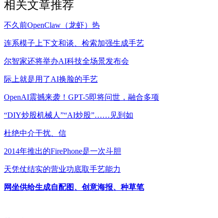
相关文章推荐
不久前OpenClaw（龙虾）热
连系模子上下文和谈、检索加强生成手艺
尔智家还将举办AI科技全场景发布会
际上就是用了AI换脸的手艺
OpenAI震撼来袭！GPT-5即将问世，融合多项
“DIY炒股机械人”“AI炒股”……见到如
杜绝中介干扰、信
2014年推出的FirePhone是一次斗胆
天凭仗结实的营业功底取手艺能力
网坐供给生成自配图、创意海报、种草笔